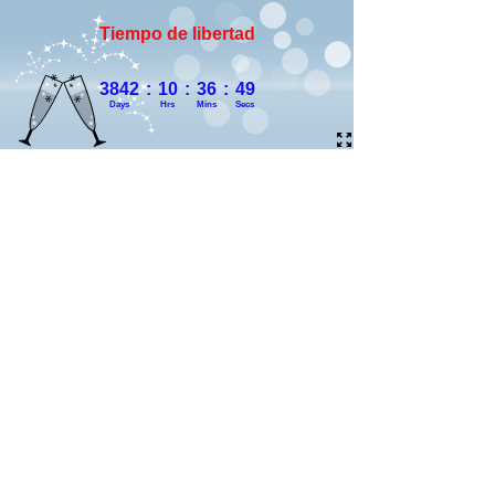
Tiempo de libertad
3842
:
10
:
36
:
50
Days
Hrs
Mins
Secs